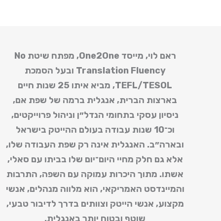
ראם לוי, מייסד One2One, מפתח שיטת
No
Translation Fluency
ובעל הסמכת
TEFL/TESOL
, מביא איתו 25 שנות חיים
בארצות הברית, אנגלית ברמה של שפת אם,
ניסיון עסקי בתחומי הנדל״ן וניהול פרוייקטים,
וכ־10 שנות עבודה בעולם ההייטק בישראל
ובארה״ב. האנגלית אינה רק שפת העבודה שלו,
אלא גם חלק מחיי היום־יום שלו בביתו עם סאלי,
אשתו. מתוך היכרות עמוקה עם השפה, התרבות
והמיינדסט האמריקאי, הוא מלווה מנהלים, אנשי
מקצוע, אנשי הייטק וצוותים בדרך לדיבור טבעי,
שוטף ובטוח יותר באנגלית.