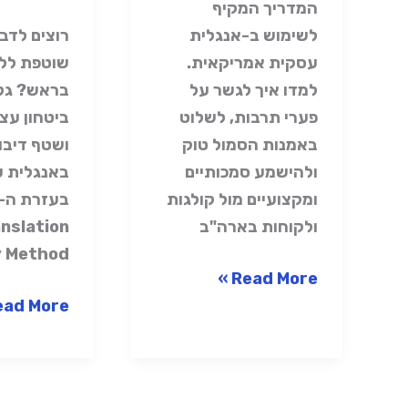
Fluency
המדריך המקיף
לשימוש ב-אנגלית
רוצים לדב
עסקית אמריקאית.
שוטפת ללא
למדו איך לגשר על
בראש? גלו
פערי תרבות, לשלוט
ביטחון עצמ
באמנות הסמול טוק
ושטף דיבו
ולהישמע סמכותיים
באנגלית 
ומקצועיים מול קולגות
ולקוחות בארה"ב
nslation
 Method.
Read More »
ad More »