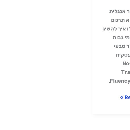
ר אנגלית
 תרגום
 איך להשיג
י גבוה
ר טבעי
עסקית
בעזרת ה-No
Tra
Fluency
Re