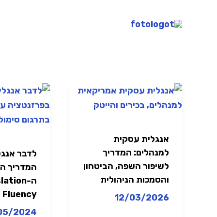
ילוג
תוכן
אנגלית
לדבר
עסקית
אנגלית
למנהלים:
שוטפת:
המדריך
המדריך
אנגלית עסקית
לשיפור
המלא
למנהלים: המדריך
לדבר אנגל
השפה,
לשיטת
לשיפור השפה, הביטחון
המדריך ה
הביטחון
ה-
והסמכות הניהולית
ה-ation
והסמכות
No
Fluency
12/03/2026
הניהולית
nslation
05/2024