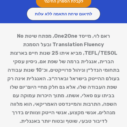
לקבלת הספרון החינמי
לתיאום שיחת התאמה ללא עלות
ראם לוי, מייסד One2One, מפתח שיטת
No
Translation Fluency
ובעל הסמכת
TEFL/TESOL
, מביא איתו 25 שנות חיים בארצות
הברית, אנגלית ברמה של שפת אם, ניסיון עסקי
בתחומי הנדל״ן וניהול פרוייקטים, וכ־10 שנות עבודה
בעולם ההייטק בישראל ובארה״ב. האנגלית אינה רק
שפת העבודה שלו, אלא גם חלק מחיי היום־יום שלו
בביתו עם סאלי, אשתו. מתוך היכרות עמוקה עם
השפה, התרבות והמיינדסט האמריקאי, הוא מלווה
מנהלים, אנשי מקצוע, אנשי הייטק וצוותים בדרך
לדיבור טבעי, שוטף ובטוח יותר באנגלית.