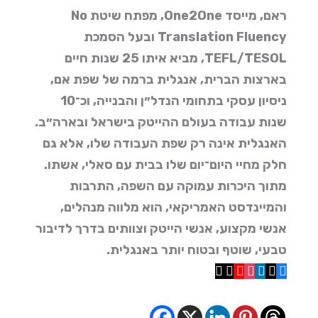
ראם, מייסד One2One, מפתח שיטת
No
Translation Fluency
ובעל הסמכת
TEFL/TESOL
, מביא איתו 25 שנות חיים
בארצות הברית, אנגלית ברמה של שפת אם,
ניסיון עסקי בתחומי הנדל״ן והבנייה, וכ־10
שנות עבודה בעולם ההייטק בישראל ובארה״ב.
האנגלית אינה רק שפת העבודה שלו, אלא גם
חלק מחיי היום־יום שלו בבית עם סאלי, אשתו.
מתוך היכרות עמוקה עם השפה, התרבות
והמיינדסט האמריקאי, הוא מלווה מנהלים,
אנשי מקצוע, אנשי הייטק וצוותים בדרך לדיבור
טבעי, שוטף ובטוח יותר באנגלית.