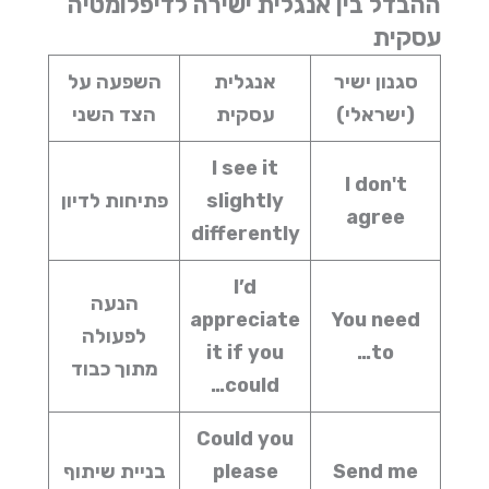
ההבדל בין אנגלית ישירה לדיפלומטיה
עסקית
סגנון ישיר
אנגלית
השפעה על
(ישראלי)
עסקית
הצד השני
I see it
I don't
slightly
פתיחות לדיון
agree
differently
I’d
הנעה
appreciate
You need
לפעולה
it if you
to…
מתוך כבוד
could…
Could you
Send me
please
בניית שיתוף