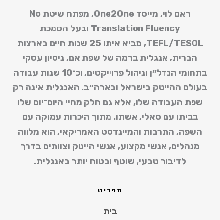
ראם לוי, מייסד One2One, מפתח שיטת
No
Translation Fluency
ובעל הסמכת
TEFL/TESOL
, מביא איתו 25 שנות חיים בארצות
הברית, אנגלית ברמה של שפת אם, ניסיון עסקי
בתחומי הנדל״ן וניהול פרוייקטים, וכ־10 שנות עבודה
בעולם ההייטק בישראל ובארה״ב. האנגלית אינה רק
שפת העבודה שלו, אלא גם חלק מחיי היום־יום שלו
בביתו עם סאלי, אשתו. מתוך היכרות עמוקה עם
השפה, התרבות והמיינדסט האמריקאי, הוא מלווה
מנהלים, אנשי מקצוע, אנשי הייטק וצוותים בדרך
לדיבור טבעי, שוטף ובטוח יותר באנגלית.
תפריט
בית