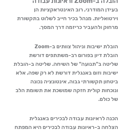
הובלה ב-Zoom וראיונות עבודה
בעידן המודרני, רוב האינטראקציות הן
וירטואליות. מנהל בכיר חייב לשלוט בתקשורת
מרחוק ולהעביר כריזמה דרך המסך.
הובלת ישיבות וניהול צוותים ב-Zoom
הובלת דיון בפורום רב-משתתפים דורשת
שליטה ב"תנועה" של השיחה. שליטה ב-
הובלת
ישיבות וזום באנגלית
דורשת לא רק שפה, אלא
ביטחון תקשורתי גבוה, אינטונציה נכונה
ונוכחות קולית חזקה שמושכת את תשומת הלב
של כולם.
הכנה לראיונות עבודה לבכירים באנגלית
הצלחה ב-
ראיונות עבודה לבכירים
היא המפתח