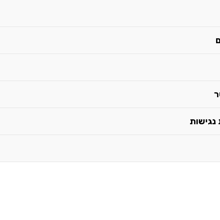
ם
ר
נגישות